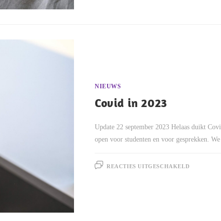
NIEUWS
Covid in 2023
Update 22 september 2023 Helaas duikt Covi
open voor studenten en voor gesprekken. W
REACTIES UITGESCHAKELD