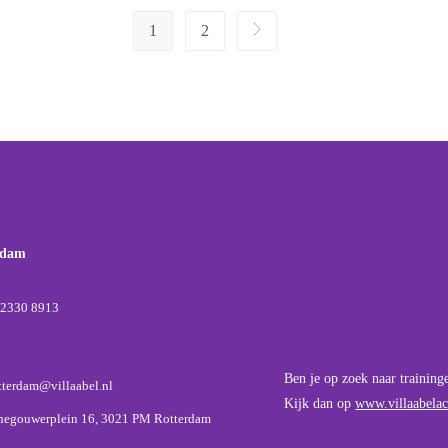
1
2
rdam
-2330 8913
Ben je op zoek naar training
tterdam@villaabel.nl
Kijk dan op
www.villaabelac
negouwerplein 16, 3021 PM Rotterdam