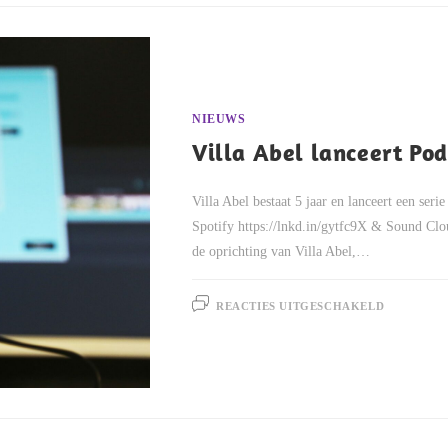
NIEUWS
Villa Abel lanceert Pod
Villa Abel bestaat 5 jaar en lanceert een serie
Spotify https://lnkd.in/gytfc9X & Sound Clo
de oprichting van Villa Abel,…
REACTIES UITGESCHAKELD