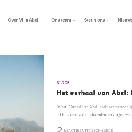
Over Villa Abel
Ons team
Steun ons
Nieuw
BLOGS
Het verhaal van Abel:
In het ‘Verhaal van Abel’ deelt een persoonlij
echte namen van de studenten vervingen we d
REACTIES UITGESCHAKELD