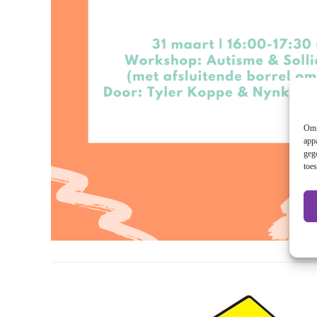
Om 
app
geg
toe