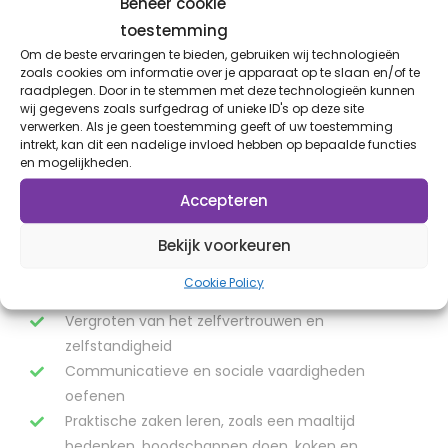
omgeving van de student en dient hier door de
Beheer cookie
student ondertekend te worden. Zo is de student
toestemming
verantwoordelijk voor diens zorgplan. In de
Om de beste ervaringen te bieden, gebruiken wij technologieën
zoals cookies om informatie over je apparaat op te slaan en/of te
persoonlijke digitale omgeving van de student
raadplegen. Door in te stemmen met deze technologieën kunnen
kan de student o.a. ook al diens rapportages
wij gegevens zoals surfgedrag of unieke ID's op deze site
bekijken. Handig om nog eens na te lezen, wat er
verwerken. Als je geen toestemming geeft of uw toestemming
intrekt, kan dit een nadelige invloed hebben op bepaalde functies
besproken is.
en mogelijkheden.
Accepteren
Bekijk voorkeuren
Aan welke doelstellingen kan er
gewerkt worden?
Cookie Policy
Vergroten van het zelfvertrouwen en
zelfstandigheid
Communicatieve en sociale vaardigheden
oefenen
Praktische zaken leren, zoals een maaltijd
bedenken, boodschappen doen, koken en