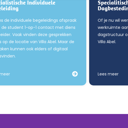
ialistische Individuele
Specialitis
leiding
Dagbestedi
ns de individuele begeleidings afspraak
Of je nu wil we
 de student 1-op-1 contact met diens
werkruimte aan j
eider. Vaak vinden deze gesprekken
dagstructuur of
s op de locatie van Villa Abel. Maar de
Villa Abel.
aken kunnen ook elders of digitaal
svinden.
 meer
Lees meer