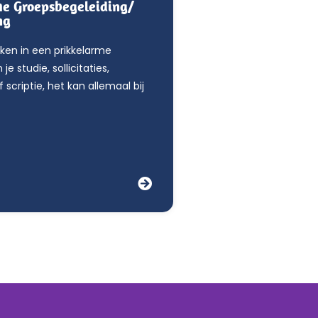
che Groepsbegeleiding/
ng
rken in een prikkelarme
e studie, sollicitaties,
 scriptie, het kan allemaal bij