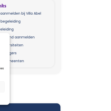
nks
d aanmelden bij Villa Abel
e begeleiding
eleiding
nd Iemand aanmelden
universiteiten
erzorgers
s & Gemeenten
ies