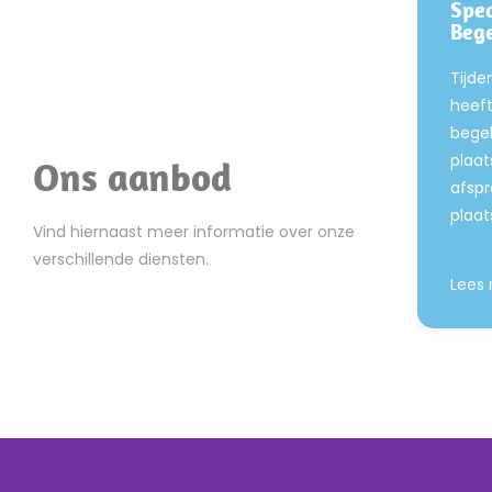
Spec
Bege
Tijde
heeft
begel
plaat
Ons aanbod
afspr
plaat
Vind hiernaast meer informatie over onze
verschillende diensten.
Lees