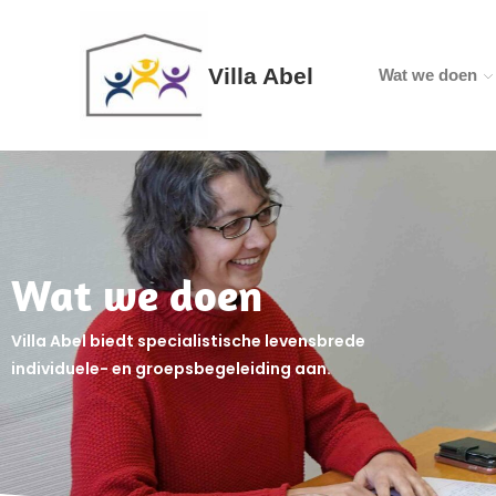
Villa Abel
Wat we doen
Wat we doen
Villa Abel biedt specialistische levensbrede
individuele- en groepsbegeleiding aan.