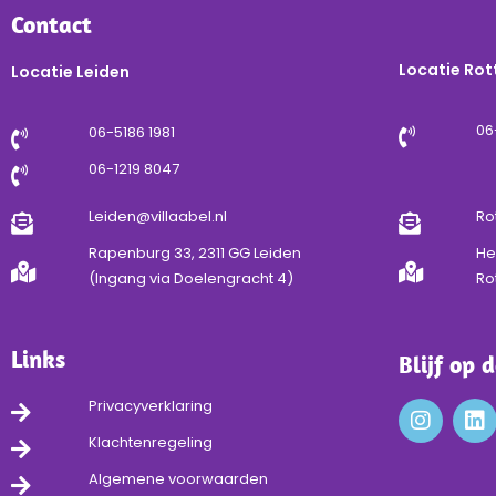
Contact
Locatie Ro
Locatie Leiden
06
06-5186 1981
06-1219 8047
Leiden@villaabel.nl
Ro
Rapenburg 33, 2311 GG Leiden
He
(Ingang via Doelengracht 4)
Ro
Links
Blijf op 
Privacyverklaring
Klachtenregeling
Algemene voorwaarden