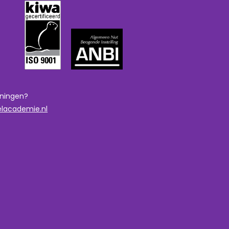
iningen?
elacademie.nl