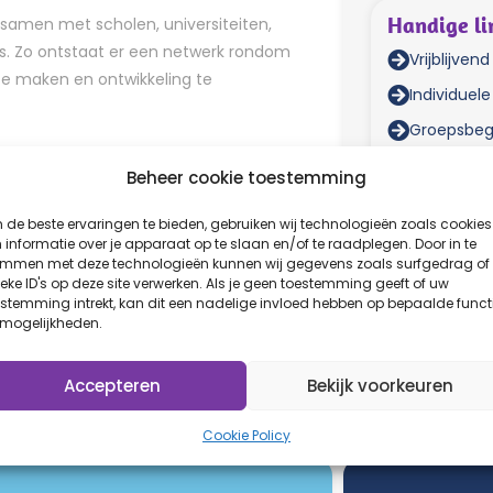
Handige li
samen met scholen, universiteiten,
es. Zo ontstaat er een netwerk rondom
Vrijblijven
te maken en ontwikkeling te
Individuel
Groepsbeg
n zinvol is, gebruik van moderne
Vrijblijve
Beheer cookie toestemming
len ondersteunen studenten en
Scholen & 
duurzame toekomst.
de beste ervaringen te bieden, gebruiken wij technologieën zoals cookies
Ouders & v
informatie over je apparaat op te slaan en/of te raadplegen. Door in te
emmen met deze technologieën kunnen wij gegevens zoals surfgedrag of
Verwijzer
eke ID's op deze site verwerken. Als je geen toestemming geeft of uw
stemming intrekt, kan dit een nadelige invloed hebben op bepaalde funct
 mogelijkheden.
Accepteren
Bekijk voorkeuren
Cookie Policy