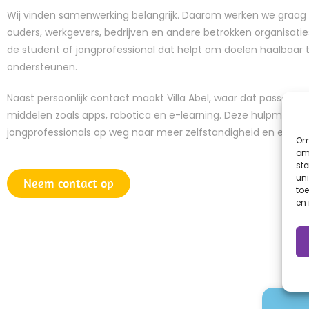
Wij vinden samenwerking belangrijk. Daarom werken we graag 
ouders, werkgevers, bedrijven en andere betrokken organisati
de student of jongprofessional dat helpt om doelen haalbaar 
ondersteunen.
Naast persoonlijk contact maakt Villa Abel, waar dat passend e
middelen zoals apps, robotica en e-learning. Deze hulpmidde
jongprofessionals op weg naar meer zelfstandigheid en een 
Om 
om 
st
uni
Neem contact op
toe
en