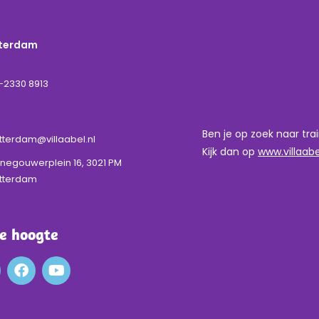
tterdam
-2330 8913
Ben je op zoek naar tra
tterdam@villaabel.nl
Kijk dan op
www.villaab
negouwerplein 16, 3021 PM
tterdam
de hoogte