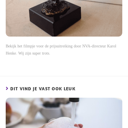
Bekijk het filmpje voor de prijsuitreiking door NVA-directeur Karol
Henke. Wij zijn super trots.
https://youtu.be/_L9Tc14aLnI
DIT VIND JE VAST OOK LEUK